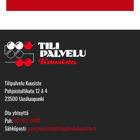
Tilipalvelu Kuusisto
Pohjoistullikatu 12 A 4
23500 Uusikaupunki
Ota yhteyttä
Puh.
02 462 2400
Sähköposti:
paivi.kuusisto@tilipalvelukuusisto.fi