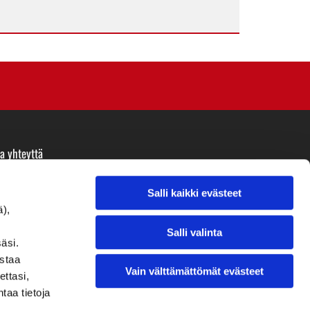
a yhteyttä
uh.
02 462 2400
hköposti:
paivi.kuusisto@tilipalvelukuusisto.fi
Salli kaikki evästeet
ä),
Salli valinta
äsi.
istaa
Vain välttämättömät evästeet
ettasi,
ntaa tietoja