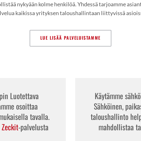
yöllistää nykyään kolme henkilöä. Yhdessä tarjoamme asiant
lvelua kaikissa yrityksen taloushallintaan liittyvissä asiois
LUE LISÄÄ PALVELUISTAMME
in Luotettava
Käytämme sähköis
amme osoittaa
Sähköinen, paika
ukaisella tavalla.
taloushallinto hel
t
Zeckit
-palvelusta
mahdollistaa t