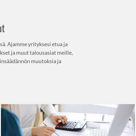
ut
ssä. Ajamme yrityksesi etua ja
set ja muut talousasiat meille,
lainsäädännön muutoksia ja