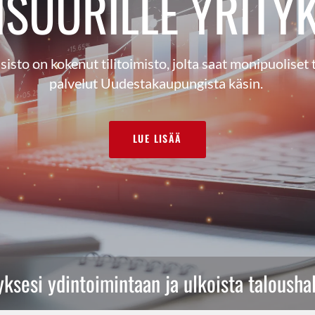
ISUURILLE YRITYK
sisto on kokenut tilitoimisto, jolta saat monipuoliset
palvelut Uudestakaupungista käsin.
LUE LISÄÄ
yksesi ydintoimintaan ja ulkoista taloushal