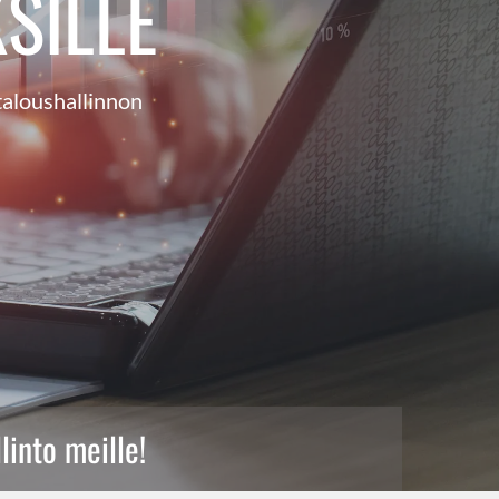
SILLE
 taloushallinnon
linto meille!