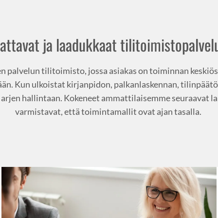
attavat ja laadukkaat tilitoimistopalvel
n palvelun tilitoimisto, jossa asiakas on toiminnan keskiö
. Kun ulkoistat kirjanpidon, palkanlaskennan, tilinpäätök
esi arjen hallintaan. Kokeneet ammattilaisemme seuraavat 
varmistavat, että toimintamallit ovat ajan tasalla.