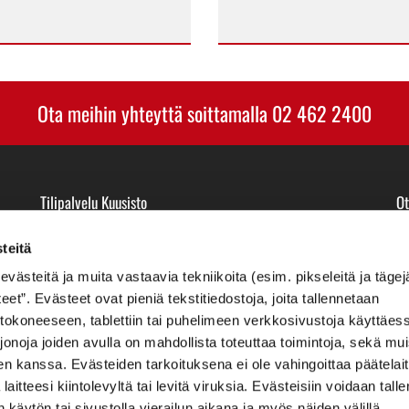
Ota meihin yhteyttä soittamalla
02 462 2400
Tilipalvelu Kuusisto
Ot
Pohjoistullikatu 12 A 4
P
23500 Uusikaupunki
Sä
teitä
steitä ja muita vastaavia tekniikoita (esim. pikseleitä ja tägej
t”. Evästeet ovat pieniä tekstitiedostoja, joita tallennetaan
ietokoneeseen, tablettiin tai puhelimeen verkkosivustoja käyttäess
jonoja joiden avulla on mahdollista toteuttaa toimintoja, sekä mu
en kanssa. Evästeiden tarkoituksena ei ole vahingoittaa päätelait
laitteesi kiintolevyltä tai levitä viruksia. Evästeisiin voidaan talle
käytön tai sivustolla vierailun aikana ja myös näiden välillä.