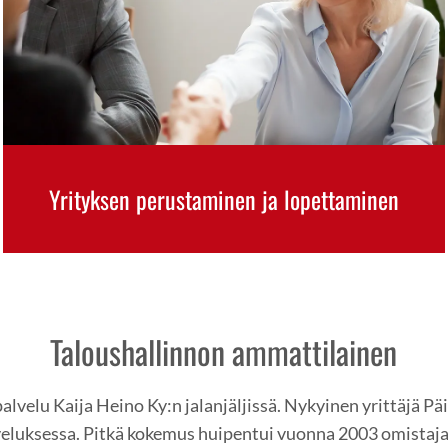
Yrityksen perustaminen ja lopettaminen
Taloushallinnon ammattilainen
palvelu Kaija Heino Ky:n jalanjäljissä. Nykyinen yrittäjä P
eluksessa. Pitkä kokemus huipentui vuonna 2003 omistajan