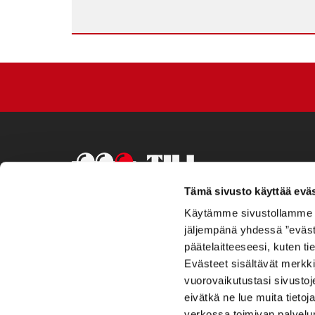
Tämä sivusto käyttää eväs
Käytämme sivustollamme evä
jäljempänä yhdessä ”evästee
päätelaitteeseesi, kuten t
Evästeet sisältävät merkki
vuorovaikutustasi sivustoj
eivätkä ne lue muita tietoja 
verkossa toimivan palvelun 