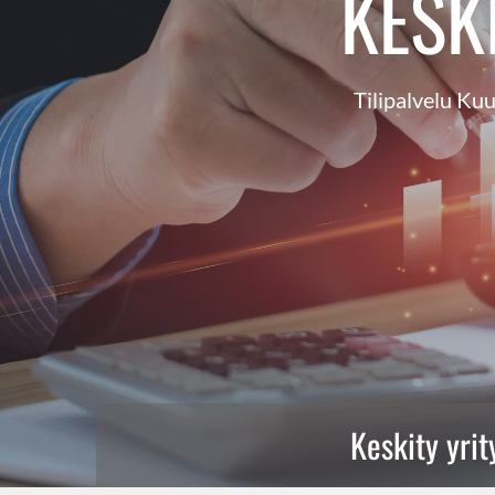
KESK
Tilipalvelu Kuu
Keskity yrit